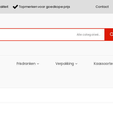
liteit
Topmerken voor goedkope prijs
Contact
Alle categorieën
Frisdranken
Verpakking
Kaassoort