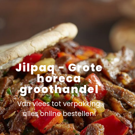
Jilpaq - Grote
horeca
groothandel
Van vlees tot verpakking,
alles online bestellen!